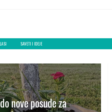
LASI
SAVETI I IDEJE
 do nove posude za