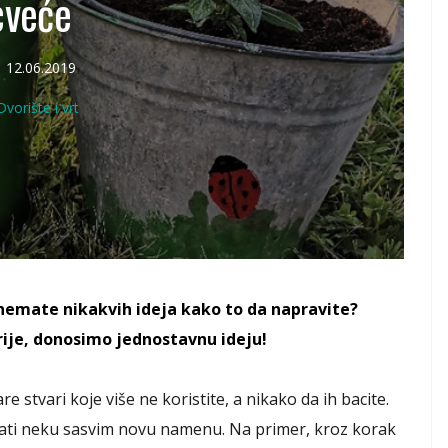
cveće
12.06.2019
Dvorište i vrt
li nemate nikakvih ideja kako to da napravite?
rije, donosimo jednostavnu ideju!
e stvari koje više ne koristite, a nikako da ih bacite.
ati neku sasvim novu namenu. Na primer, kroz korak