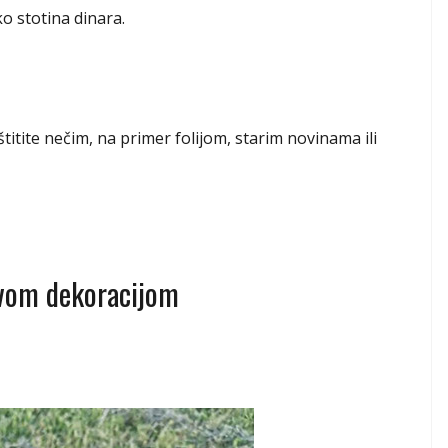
ko stotina dinara.
itite nečim, na primer folijom, starim novinama ili
novom dekoracijom