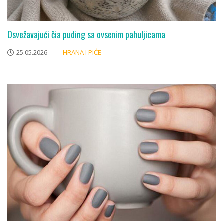
Osvežavajući čia puding sa ovsenim pahuljicama
25.05.2026
—
HRANA I PIĆE