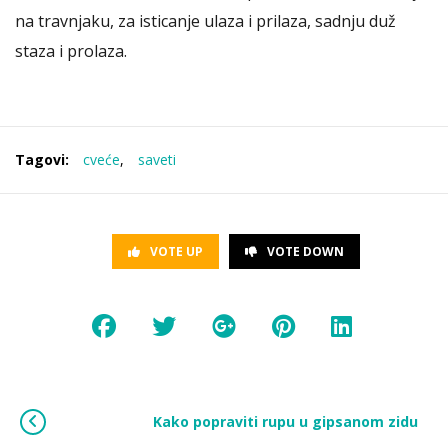
na travnjaku, za isticanje ulaza i prilaza, sadnju duž
staza i prolaza.
Tagovi:
cveće
,
saveti
VOTE UP
VOTE DOWN
Kako popraviti rupu u gipsanom zidu