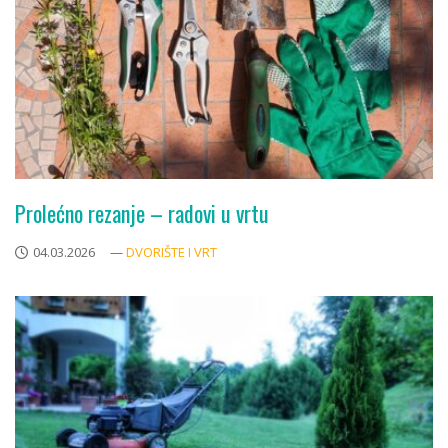
Prolećno rezanje – radovi u vrtu
04.03.2026
—
DVORIŠTE I VRT