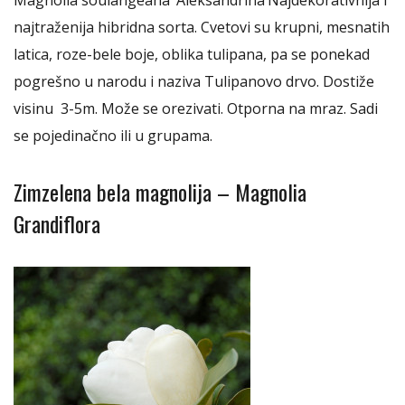
Magnolia soulangeana ‘Aleksandrina’Najdekorativnija i
najtraženija hibridna sorta. Cvetovi su krupni, mesnatih
latica, roze-bele boje, oblika tulipana, pa se ponekad
pogrešno u narodu i naziva Tulipanovo drvo. Dostiže
visinu 3-5m. Može se orezivati. Otporna na mraz. Sadi
se pojedinačno ili u grupama.
Zimzelena bela magnolija – Magnolia
Grandiflora