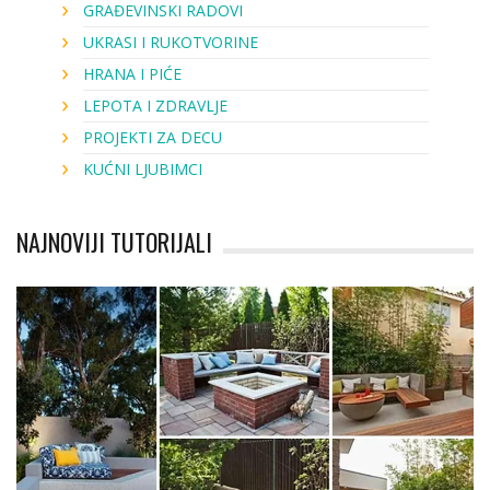
GRAĐEVINSKI RADOVI
UKRASI I RUKOTVORINE
HRANA I PIĆE
LEPOTA I ZDRAVLJE
PROJEKTI ZA DECU
KUĆNI LJUBIMCI
NAJNOVIJI TUTORIJALI