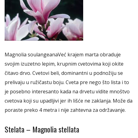
Magnolia soulangeanaVeć krajem marta obraduje
svojim izuzetno lepim, krupnim cvetovima koji okite
čitavo drvo. Cvetovi beli, dominantni u podnožiju se
prelivaju u ružičastu boju. Cveta pre nego što lista i to
je posebno interesanto kada na drvetu vidite mnoštvo
cvetova koji su upadljivi jer ih lišće ne zaklanja. Može da
poraste preko 4 metra i nije zahtevna za održavanje.
Stelata – Magnolia stellata