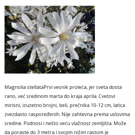
Magnolia stellataPrvi vesnik proleća, jer cveta dosta
rano, već sredinom marta do kraja aprila. Cvetovi
mirisni, izuzetno brojni, beli, prečnika 10-12 cm, latica
zvezdasto raspoređenih. Nije zahtevna prema uslovima
sredine. Podnosi i nešto veću vlažnost zemljišta. Može
da poraste do 3 metra i svojim nižim rastom je