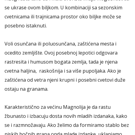
se ukrase ovom biljkom. U kombinaciji sa sezonskim
cvetnicama ili trajnicama prostor oko biljke može se
posebno istaknuti.
Voli osunčana ili poluosunčana, zaštićena mesta i
ocedito zemljište. Ovoj posebnoj lepotici odgovara
rastresita i humusom bogata zemlja, tada je njena
cvetna haljina, raskošnija i sa više pupoljaka. Ako je
zaštićena od vetra njeni krupni i posebni cvetovi duže
ostaju na granama.
Karakteristično za većinu Magnolija je da rastu
žbunasto i izbacuju dosta novih mladih izdanaka, kako
se i razmnožavaju. Ako želimo da formiramo stablo bez
niskih bočnih grana onda mlade izdanke, uklanjamo