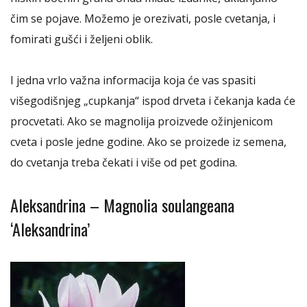
čim se pojave. Možemo je orezivati, posle cvetanja, i
fomirati gušći i željeni oblik.
I jedna vrlo važna informacija koja će vas spasiti
višegodišnjeg „cupkanja“ ispod drveta i čekanja kada će
procvetati. Ako se magnolija proizvede ožinjenicom
cveta i posle jedne godine. Ako se proizede iz semena,
do cvetanja treba čekati i više od pet godina.
Aleksandrina – Magnolia soulangeana
‘Aleksandrina’