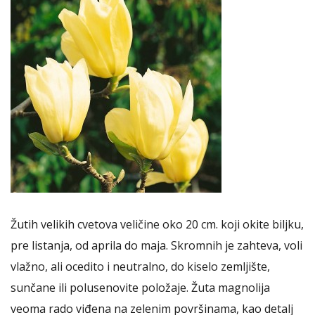
Žutih velikih cvetova veličine oko 20 cm. koji okite biljku,
pre listanja, od aprila do maja. Skromnih je zahteva, voli
vlažno, ali ocedito i neutralno, do kiselo zemljište,
sunčane ili polusenovite položaje. Žuta magnolija
veoma rado viđena na zelenim površinama, kao detalj