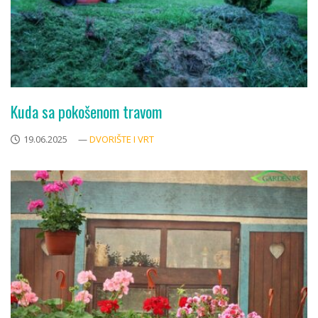
Kuda sa pokošenom travom
19.06.2025
—
DVORIŠTE I VRT