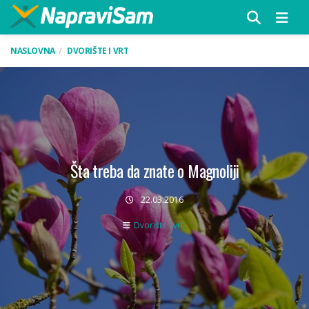
Menu
NASLOVNA
DVORIŠTE I VRT
Šta treba da znate o Magnoliji
22.03.2016
Dvorište i vrt