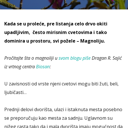
Kada se u proleće, pre listanja celo drvo okiti
upadljivim, često mirisnim cvetovima i tako
dominira u prostoru, svi požele – Magnoliju.
Pročitajte šta o magnoliji u
svom blogu piše
Dragan R. Sajić
iz vrtnog centra
Biosan
:
U zavisnosti od vrste njeni cvetovi mogu biti žuti, beli,
ljubičasti…
Prednji delovi dvorišta, ulazi i istaknuta mesta posebno
se preporučuju kao mesta za sadnju. Uglavnom su
nižeg rasta tako da i mala dvorišta imaju mogućnost da