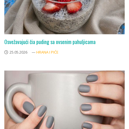
Osvežavajući čia puding sa ovsenim pahuljicama
25.05.2026
—
HRANA I PIĆE