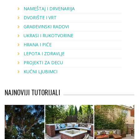
NAMEŠTAJ I DRVENARIJA
DVORIŠTE I VRT
GRAĐEVINSKI RADOVI
UKRASI I RUKOTVORINE
HRANA I PIĆE
LEPOTA I ZDRAVLJE
PROJEKTI ZA DECU
KUĆNI LJUBIMCI
NAJNOVIJI TUTORIJALI