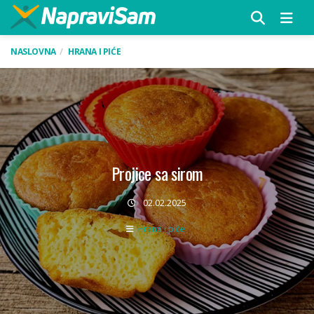
Menu
NASLOVNA
HRANA I PIĆE
Projice sa sirom
02.02.2025
Hrana i piće