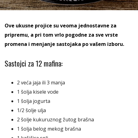
Ove ukusne projice su veoma jednostavne za
pripremu, a pri tom vrlo pogodne za sve vrste
promena i menjanje sastojaka po vašem izboru.
Sastojci za 12 mafina:
2 veća jaja ili 3 manja
1 šolja kisele vode
1 šolja jogurta
1/2 šolje ulja
2 šolje kukuruznog žutog brašna
1 šolja belog mekog brašna