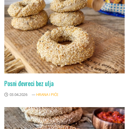
Posni đevreci bez ulja
03.04.2026
—
HRANA I PIĆE