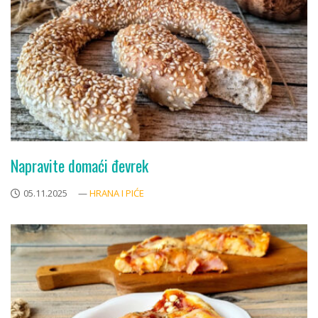
Napravite domaći đevrek
05.11.2025
—
HRANA I PIĆE