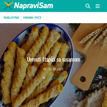
Menu
NASLOVNA
HRANA I PIĆE
Uvrnuti štapići sa susamom
02.01.2025
Hrana i piće