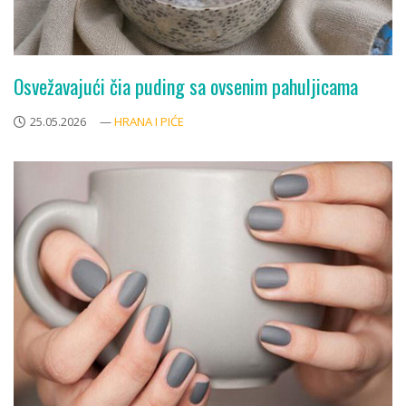
Osvežavajući čia puding sa ovsenim pahuljicama
25.05.2026
—
HRANA I PIĆE