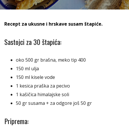
Recept za ukusne i hrskave susam štapiće.
Sastojci za 30 štapića:
oko 500 gr brašna, meko tip 400
150 ml ulja
150 ml kisele vode
1 kesica praška za pecivo
1 kašičica himalajske soli
50 gr susama + za odgore još 50 gr
Priprema: