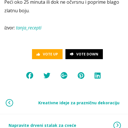
Peći oko 25 minuta ili dok ne očvrsnu i poprime blago
zlatnu boju.
Izvor:
tanja_recepti
VOTE UP
VOTE DOWN
Kreativne ideje za prazničnu dekoraciju
Napravite drveni stalak za cveće