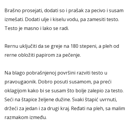
Brašno prosejati, dodati so i prašak za pecivo i susam
izmešati. Dodati ulje i kiselu vodu, pa zamesiti testo.
Testo je masno i lako se radi.
Rernu uključiti da se greje na 180 stepeni, a pleh od
rerne obložiti papirom za pečenje.
Na blago pobrašnjenoj površini razviti testo u
pravougaonik. Dobro posuti susamom, pa preći
oklagijom kako bi se susam što bolje zalepio za testo.
Seći na štapice željene dužine. Svaki štapić uvrnuti,
držeći za jedan i za drugi kraj. Ređati na pleh, sa malim
razmakom između.