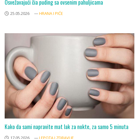
Osvežavajući čia puding sa ovsenim pahuljicama
25.05.2026
—
HRANA I PIĆE
Kako da sami napravite mat lak za nokte, za samo 5 minuta
17.05.2026
—
LEPOTA I ZDRAVLJE