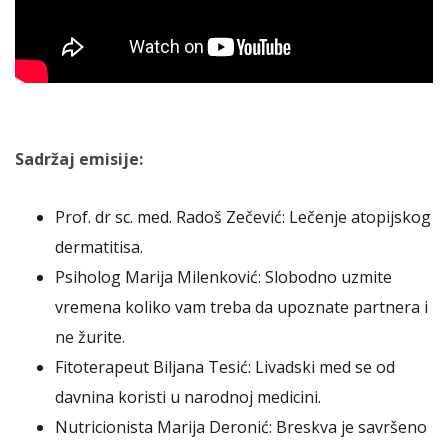
Sadržaj emisije:
Prof. dr sc. med. Radoš Zečević: Lečenje atopijskog
dermatitisa.
Psiholog Marija Milenković: Slobodno uzmite
vremena koliko vam treba da upoznate partnera i
ne žurite.
Fitoterapeut Biljana Tesić: Livadski med se od
davnina koristi u narodnoj medicini.
Nutricionista Marija Deronić: Breskva je savršeno