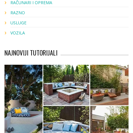
RAČUNARI I OPREMA
RAZNO
USLUGE
VOZILA
NAJNOVIJI TUTORIJALI