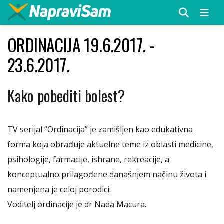
Menu
ORDINACIJA 19.6.2017. -
23.6.2017.
Kako pobediti bolest?
TV serijal “Ordinacija” je zamišljen kao edukativna
forma koja obrađuje aktuelne teme iz oblasti medicine,
psihologije, farmacije, ishrane, rekreacije, a
konceptualno prilagođene današnjem načinu života i
namenjena je celoj porodici.
Voditelj ordinacije je dr Nada Macura.