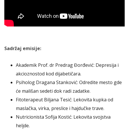
Sadržaj emisije:
Akademik Prof. dr Predrag Đorđević: Depresija i
akcioznostod kod dijabetičara.
Psiholog Dragana Stanković: Odredite mesto gde
će mališan sedeti dok radi zadatke.
Fitoterapeut Biljana Tesić: Lekovita kupka od
maslačka, virka, preslice i hajdučke trave.
Nutricionista Sofija Kostić: Lekovita svojstva
heljde.