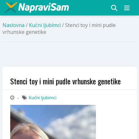
Menu
Naslovna
/
Kućni ljubimci
/ Stenci toy i mini pudle
vrhunske genetike
Stenci toy i mini pudle vrhunske genetike
-
Kućni ljubimci