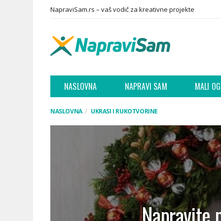
NapraviSam.rs – vaš vodič za kreativne projekte
NASLOVNA
NAPRAVI SAM
MALI OG
NASLOVNA
UKRASI I RUKOTVORINE
Napravite p