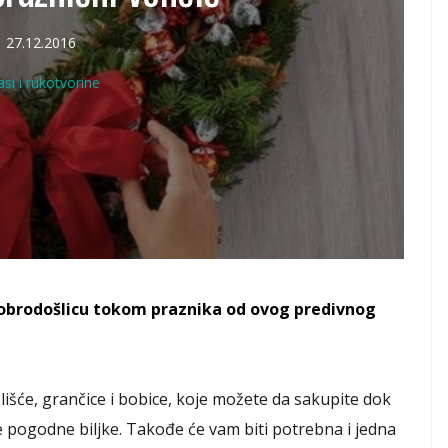
27.12.2016
asi i rukotvorine
obrodošlicu tokom praznika od ovog predivnog
išće, grančice i bobice, koje možete da sakupite dok
e pogodne biljke. Takođe će vam biti potrebna i jedna