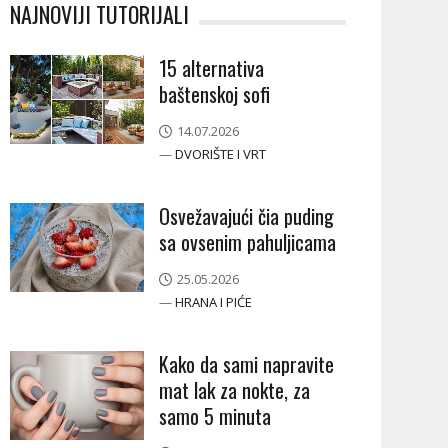
NAJNOVIJI TUTORIJALI
15 alternativa
baštenskoj sofi
14.07.2026
—
DVORIŠTE I VRT
Osvežavajući čia puding
sa ovsenim pahuljicama
25.05.2026
—
HRANA I PIĆE
Kako da sami napravite
mat lak za nokte, za
samo 5 minuta