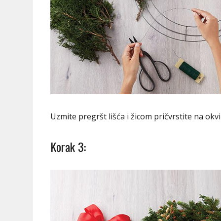
Uzmite pregršt lišća i žicom pričvrstite na okvi
Korak 3: