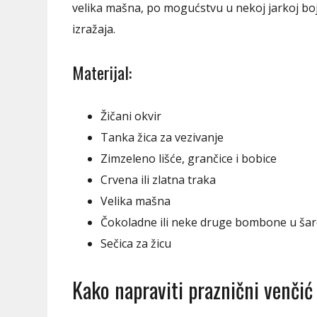
velika mašna, po mogućstvu u nekoj jarkoj boji
izražaja.
Materijal:
Žičani okvir
Tanka žica za vezivanje
Zimzeleno lišće, grančice i bobice
Crvena ili zlatna traka
Velika mašna
Čokoladne ili neke druge bombone u š
Sečica za žicu
Kako napraviti praznični venčić