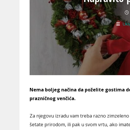
Ukr
Nema boljeg načina da poželite gostima d
prazničnog venčića.
Za njegovu izradu vam treba razno zimzeleno l
šetate prirodom, ili pak u svom vrtu, ako imat