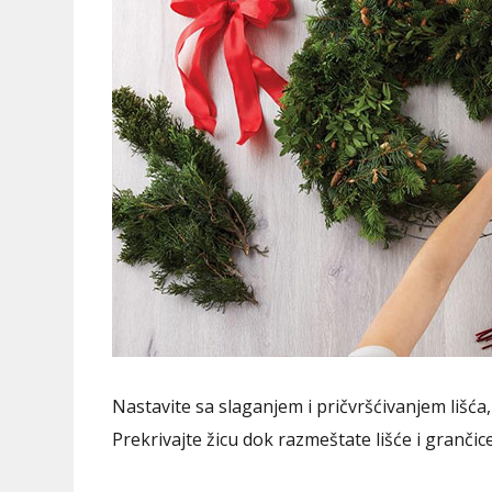
Nastavite sa slaganjem i pričvršćivanjem lišća
Prekrivajte žicu dok razmeštate lišće i grančice