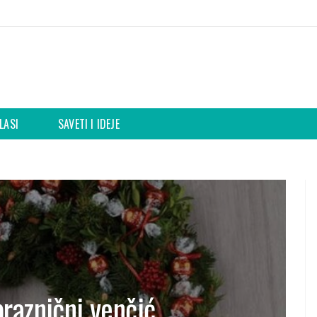
LASI
SAVETI I IDEJE
raznični venčić