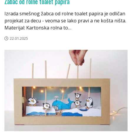
Žabac od rolne toalet papira
Izrada smešnog žabca od rolne toalet papira je odličan
projekat za decu - veoma se lako pravi a ne košta ništa.
Materijal: Kartonska rolna to…
22.01.2025