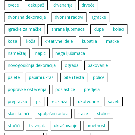
cveće
dekupaž
drvenarija
drveće
dvorišna dekoracija
dvorišni radovi
igračke
igračke za mačke
ishrana ljubimaca
klupe
kolači
kosa
koža
kreativne ideje
kupatila
mačke
nameštaj
napici
nega ljubimaca
novogodišnja dekoracija
ograda
pakovanje
palete
papirni ukrasi
pite i testa
police
popravke oštećenja
poslastice
predjela
prepravka
psi
reciklaža
rukotvorine
saveti
slani kolači
spoljašni radovi
staze
stolice
stočići
travnjak
ukrašavanje
umetnost