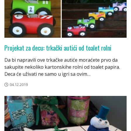
Projekat za decu: trkački autići od toalet rolni
Da bi napravili ove trkačke autiće moraćete prvo da
sakupite nekoliko kartonskihe rolni od toalet papira.
Deca će uživati ne samo u igri sa ovim…
04.12.2019