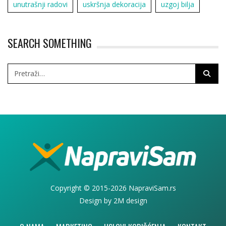
unutrašnji radovi
uskršnja dekoracija
uzgoj bilja
SEARCH SOMETHING
Copyright © 2015-2026 NapraviSam.rs
Design by
2M design