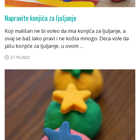
Napravite konjića za ljuljanje
Koji mališan ne bi voleo da ima konjića za ljuljanje, a
ovaj se baš lako pravi i ne košta mnogo. Deca vole da
jašu konjiće za ljuljanje, u ovom …
27.10.2022