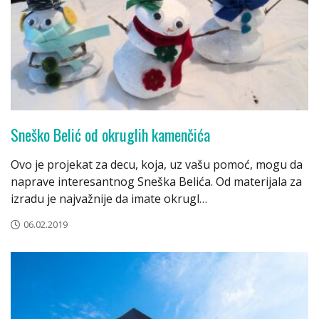
Sneško Belić od okruglih kamenčića
Ovo je projekat za decu, koja, uz vašu pomoć, mogu da
naprave interesantnog Sneška Belića. Od materijala za
izradu je najvažnije da imate okrugl…
06.02.2019