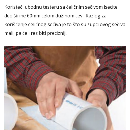
Koristeći ubodnu testeru sa čeličnim sečivom isecite
deo širine 60mm celom dužinom cevi. Razlog za
korišćenje čeličnog sečiva je to što su zupci ovog sečiva
mali, pa će i rez biti precizniji.