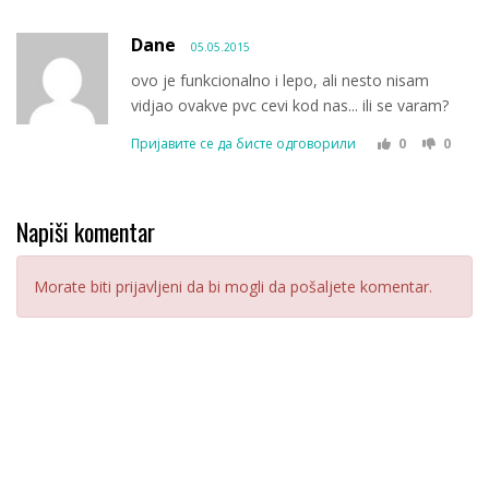
Dane
05.05.2015
ovo je funkcionalno i lepo, ali nesto nisam
vidjao ovakve pvc cevi kod nas... ili se varam?
Пријавите се да бисте одговорили
0
0
Napiši komentar
Morate biti prijavljeni da bi mogli da pošaljete komentar.