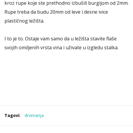
kroz rupe koje ste prethodno izbušili burgijom od 2mm.
Rupe treba da budu 20mm od leve i desne ivice
plastičnog ležišta.
I to je to. Ostaje vam samo da u ležišta stavite flaše
svojih omiljenih vrsta vina i uživate u izgledu stalka.
Tagovi:
drvenarija