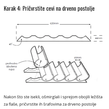
Korak 4: Pričvrstite cevi na drveno postolje
Nakon što ste isekli, ošmirglali i sprejom obojili ležišta
za flaše, pričvrstite ih šrafovima za drveno postolje