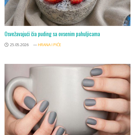
Osvežavajući čia puding sa ovsenim pahuljicama
25.05.2026
—
HRANA I PIĆE