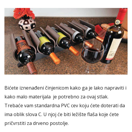
Bićete iznenađeni činjenicom kako ga je lako napraviti i
kako malo materijala je potrebno za ovaj stlak.
Trebaće vam standardna PVC cev koju ćete doterati da
ima oblik slova C. U njoj će biti ležište flaša koje ćete
pričvrstiti za drveno postolje.