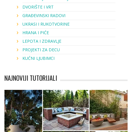
DVORIŠTE I VRT
GRAĐEVINSKI RADOVI
UKRASI I RUKOTVORINE
HRANA I PIĆE
LEPOTA I ZDRAVLJE
PROJEKTI ZA DECU
KUĆNI LJUBIMCI
NAJNOVIJI TUTORIJALI