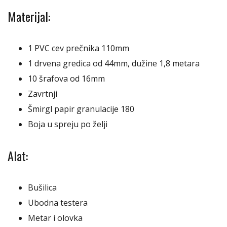
Materijal:
1 PVC cev prečnika 110mm
1 drvena gredica od 44mm, dužine 1,8 metara
10 šrafova od 16mm
Zavrtnji
Šmirgl papir granulacije 180
Boja u spreju po želji
Alat:
Bušilica
Ubodna testera
Metar i olovka