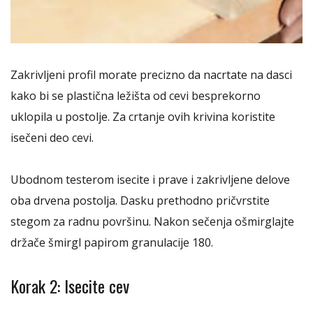
Zakrivljeni profil morate precizno da nacrtate na dasci
kako bi se plastična ležišta od cevi besprekorno
uklopila u postolje. Za crtanje ovih krivina koristite
isečeni deo cevi.
Ubodnom testerom isecite i prave i zakrivljene delove
oba drvena postolja. Dasku prethodno pričvrstite
stegom za radnu površinu. Nakon sečenja ošmirglajte
držače šmirgl papirom granulacije 180.
Korak 2: Isecite cev