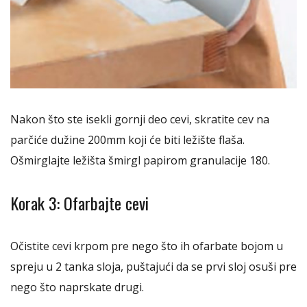
Nakon što ste isekli gornji deo cevi, skratite cev na
parčiće dužine 200mm koji će biti ležište flaša.
Ošmirglajte ležišta šmirgl papirom granulacije 180.
Korak 3: Ofarbajte cevi
Očistite cevi krpom pre nego što ih ofarbate bojom u
spreju u 2 tanka sloja, puštajući da se prvi sloj osuši pre
nego što naprskate drugi.