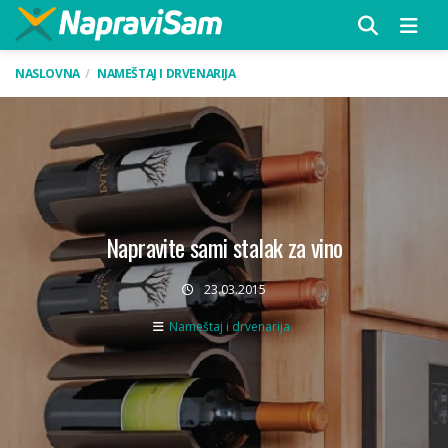
Menu
NASLOVNA
NAMEŠTAJ I DRVENARIJA
Napravite sami stalak za vino
23.03.2015
Nameštaj i drvenarija